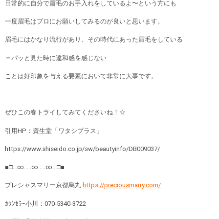
日常的に自分で眉毛のお手入れをしているよ〜という方にも
一度眉毛はプロにお願いしてみるのが良いと思います。
眉毛にはかなり流行があり、その時代にあった眉毛をしている
＝パッと見た時に違和感を感じない
ことは好印象を与える要素において非常に大事です。
ぜひこの春トライしてみてくださいね！☆
引用HP：資生堂「ワタシプラス」
https://www.shiseido.co.jp/sw/beautyinfo/DB009037/
■□:::∞:::::∞:::::∞:::□■
プレシャスマリー京都烏丸
https://preciousmarry.com/
ｶｳﾝｾﾗｰ小川：
070-5340-3722