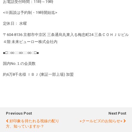
お電話受付時間：
11
時～
19
時
<
※
面談は予約制・
19
時開始迄
>
定休日：
水曜
〒
604-8136
京都市中京区
三条通烏丸東入る梅忠町
24
三条ＣＯＨＪＵビル
４階
未来ビューロー株式会社内
■□:::∞:::::∞:::::∞:::□■
国内
No.
１の会員数
約
6
万
8
千名様
ＩＢＪ
(
東証一部上場
)
加盟
Previous Post
Next Post
好印象を持たれる視線の配り
⭐︎クールビズのお知らせ⭐︎
方、知っていますか？